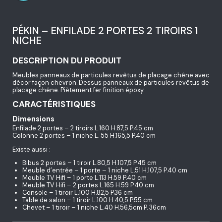
PÉKIN – ENFILADE 2 PORTES 2 TIROIRS 1
NICHE
DESCRIPTION DU PRODUIT
Meubles panneaux de particules revêtus de placage chêne avec
décor façon chevron. Dessus panneaux de particules revêtus de
placage chêne. Piètement fer finition époxy.
CARACTÉRISTIQUES
Dimensions
Enfilade 2 portes – 2 tiroirs L.160 H.87,5 P.45 cm
Colonne 2 portes – 1 niche L. 55 H.165,5 P.40 cm
Existe aussi :
Bibus 2 portes – 1 tiroir L.80,5 H.107,5 P.45 cm
Meuble d’entrée – 1 porte – 1 niche L.51 H.107,5 P.40 cm
Meuble TV Hifi – 1 porte L.113 H.59 P.40 cm
Meuble TV Hifi – 2 portes L.165 H.59 P.40 cm
Console – 1 tiroir L.100 H.82,5 P.36 cm
Table de salon – 1 tiroir L.100 H.40,5 P.55 cm
Chevet – 1 tiroir – 1 niche L.40 H.56,5cm P. 36cm